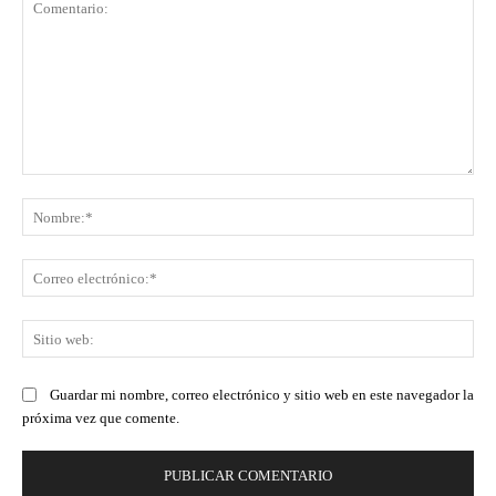
Comentario:
No
Co
ele
Sit
we
Guardar mi nombre, correo electrónico y sitio web en este navegador la
próxima vez que comente.