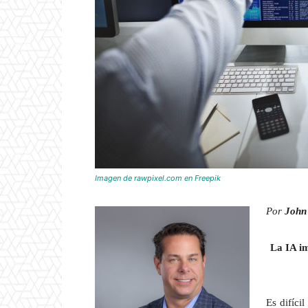
Imagen de rawpixel.com en Freepik
Por
John
La IA im
Es difíci