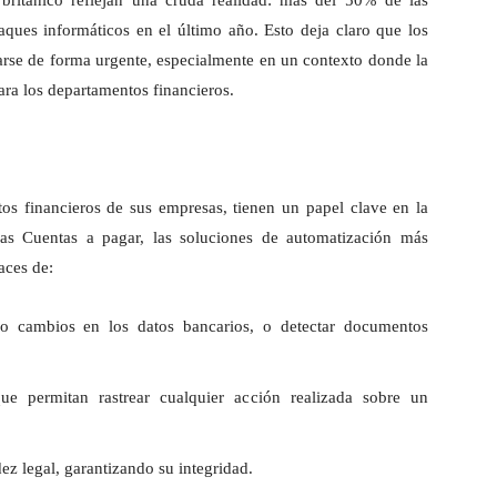
o británico reflejan una cruda realidad: más del 50% de las
ques informáticos en el último año. Esto deja claro que los
arse de forma urgente, especialmente en un contexto donde la
ara los departamentos financieros.
os financieros de sus empresas, tienen un papel clave en la
 las Cuentas a pagar, las soluciones de automatización más
aces de:
omo cambios en los datos bancarios, o detectar documentos
que permitan rastrear cualquier acción realizada sobre un
z legal, garantizando su integridad.