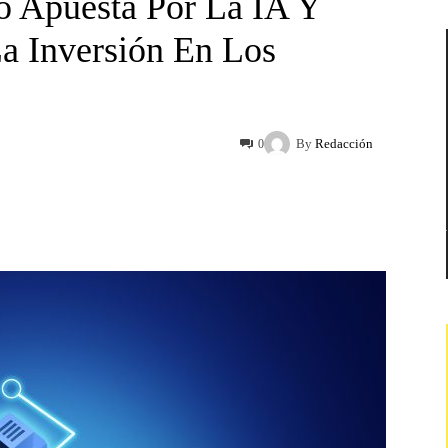
io Apuesta Por La IA Y
La Inversión En Los
By
Redacción
0