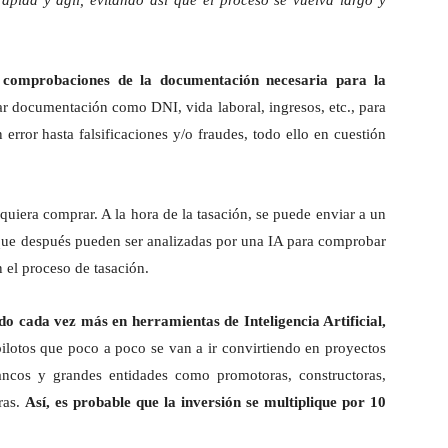
pida y ágil, evitando así que el proceso se vuelva largo y
 comprobaciones de la documentación necesaria para la
r documentación como DNI, vida laboral, ingresos, etc., para
rror hasta falsificaciones y/o fraudes, todo ello en cuestión
quiera comprar. A la hora de la tasación, se puede enviar a un
 que después pueden ser analizadas por una IA para comprobar
n el proceso de tasación.
do cada vez más en herramientas de Inteligencia Artificial,
ilotos que poco a poco se van a ir convirtiendo en proyectos
ncos y grandes entidades como promotoras, constructoras,
ras.
Así, es probable que la inversión se multiplique por 10