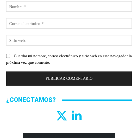
No
Co
ele
Sit
we
Guardar mi nombre, correo electrónico y sitio web en este navegador la
próxima vez que comente.
¿CONECTAMOS?