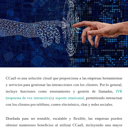
CCaaS es una solución cloud que proporciona a las empresas herramientas
y servicios para gestionar las interacciones con los clientes. Por lo general,
incluye funciones como enrutamiento y gestión de llamadas,
IVR
(respuesta de voz interactiva)
y
soporte omnicanal
, permitiendo interactuar
con los clientes por teléfono, correo electrónico, chat y redes sociales.
Diseñada para ser rentable, escalable y flexible, las empresas pueden
obtener numerosos beneficios al utilizar CCaaS, incluyendo una mayor