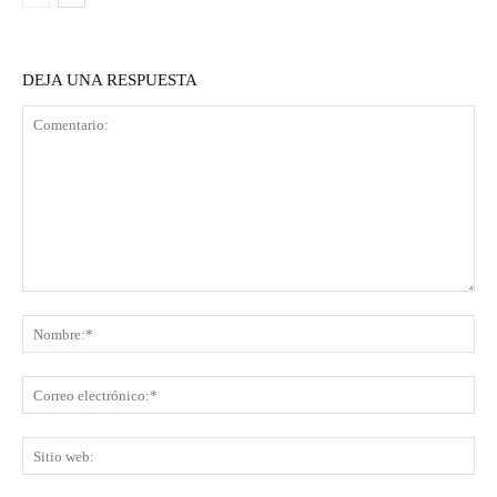
DEJA UNA RESPUESTA
Comentario:
No
Co
ele
Sit
we