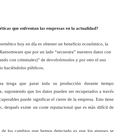
éticas que enfrentan las empresas en la actualidad?
ernético hoy en día es obtener un beneficio económico, la
 Ransomware que por un lado “secuestra” nuestros datos con
ando con criminales)” de devolvérnoslos y por otro el uso
o haciéndolos públicos.
a tenga que parar toda su producción durante tiempo
ne, suponiendo que los datos pueden ser recuperados a través
cuperables puede significar el cierre de la empresa. Esto tiene
, después existe un coste reputacional que es más difícil de
s de los cambios que hemos detectado es que los ataques se