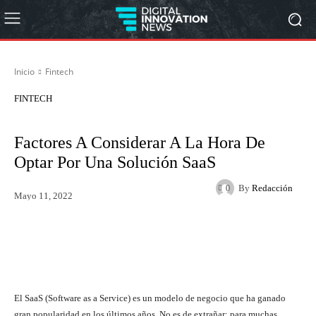
Inicio
Fintech
FINTECH
Factores A Considerar A La Hora De
Optar Por Una Solución SaaS
By
Redacción
0
Mayo 11, 2022
Twitter
WhatsApp
El SaaS (Software as a Service) es un modelo de negocio que ha ganado
gran popularidad en los últimos años. No es de extrañar: para muchas