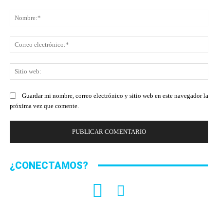
Comentario:
No
Co
ele
Sit
we
Guardar mi nombre, correo electrónico y sitio web en este navegador la
próxima vez que comente.
¿CONECTAMOS?