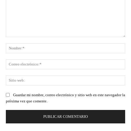
Comentario:
No
Co
ele
Sit
we
Guardar mi nombre, correo electrónico y sitio web en este navegador la
próxima vez que comente.