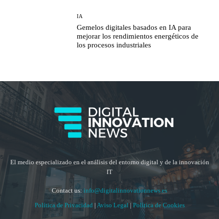
IA
Gemelos digitales basados en IA para
mejorar los rendimientos energéticos de
los procesos industriales
El medio especializado en el análisis del entorno digital y de la innovación
IT
Contact us:
info@digitalinnovationnews.es
Política de Privacidad
|
Aviso Legal
|
Política de Cookies