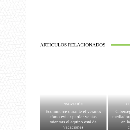
ARTICULOS RELACIONADOS
INNOVACIÓN
C
Ecommerce durante el verano:
Ciberse
cómo evitar perder ventas
mediador
mientras el equipo está de
en l
vacaciones
c