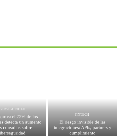
IBERSEGURIDAD
FINTECH
guros: el 72% de los
es detecta un aumento
El riesgo invisible de las
as consultas sobre
integraciones: APIs, partners y
iberseguridad
cumplimiento