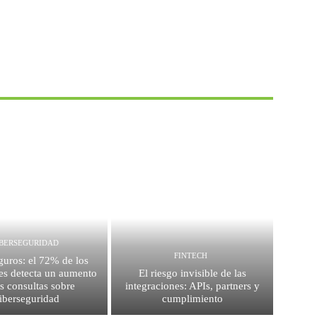
IBERSEGURIDAD
FINTECH
guros: el 72% de los
es detecta un aumento
El riesgo invisible de las
as consultas sobre
integraciones: APIs, partners y
iberseguridad
cumplimiento