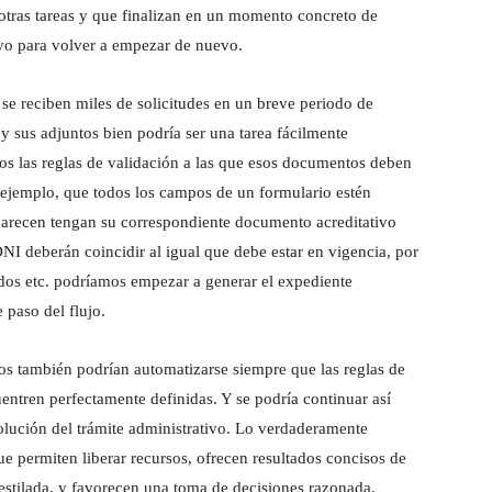
 otras tareas y que finalizan en un momento concreto de
ivo para volver a empezar de nuevo.
se reciben miles de solicitudes en un breve periodo de
y sus adjuntos bien podría ser una tarea fácilmente
os las reglas de validación a las que esos documentos deben
 ejemplo, que todos los campos de un formulario estén
aparecen tengan su correspondiente documento acreditativo
NI deberán coincidir al igual que debe estar en vigencia, por
dos etc. podríamos empezar a generar el expediente
e paso del flujo.
os también podrían automatizarse siempre que las reglas de
entren perfectamente definidas. Y se podría continuar así
olución del trámite administrativo. Lo verdaderamente
ue permiten liberar recursos, ofrecen resultados concisos de
destilada, y favorecen una toma de decisiones razonada.