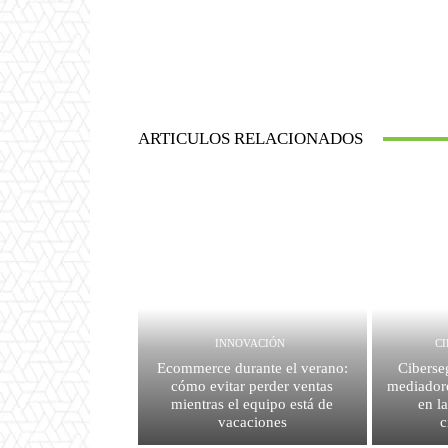
ARTICULOS RELACIONADOS
INNOVACIÓN
C
Ecommerce durante el verano:
Ciberse
cómo evitar perder ventas
mediador
mientras el equipo está de
en l
vacaciones
c