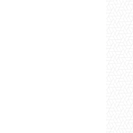
*
co:*