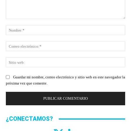
Comentario:
No
Co
ele
Sit
we
Guardar mi nombre, correo electrónico y sitio web en este navegador la
próxima vez que comente.
¿CONECTAMOS?