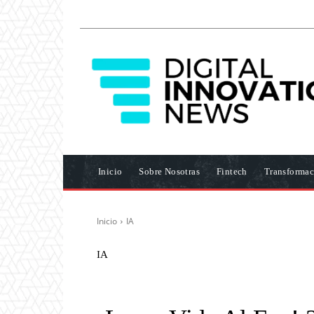
Inicio
Sobre Nosotras
Fintech
Transformac
Inicio
IA
IA