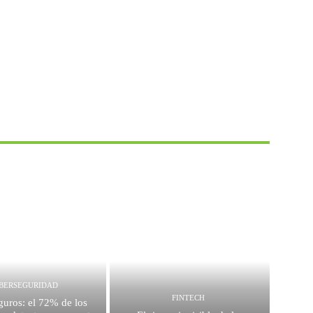
IBERSEGURIDAD
FINTECH
guros: el 72% de los