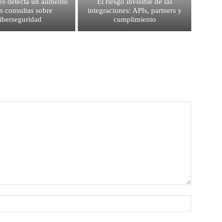
es detecta un aumento
El riesgo invisible de las
as consultas sobre
integraciones: APIs, partners y
iberseguridad
cumplimiento
Nombre: