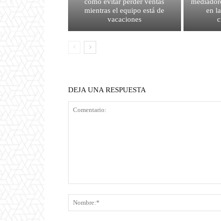
cómo evitar perder ventas
mediador
mientras el equipo está de
en l
vacaciones
c
DEJA UNA RESPUESTA
Comentario: