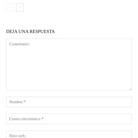
DEJA UNA RESPUESTA
Comentario:
No
Co
ele
Sit