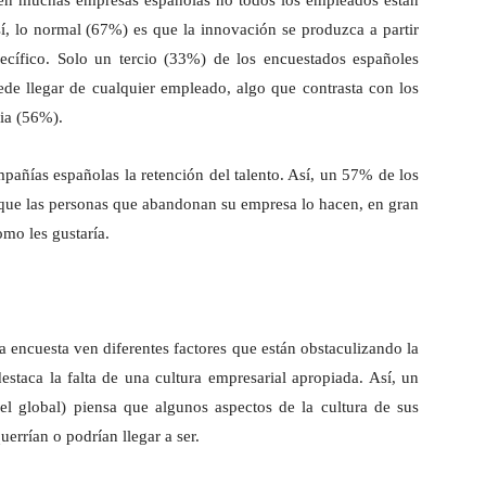
 en muchas empresas españolas no todos los empleados están
í, lo normal (67%) es que la innovación se produzca a partir
ecífico. Solo un tercio (33%) de los encuestados españoles
de llegar de cualquier empleado, algo que contrasta con los
ia (56%).
mpañías españolas la retención del talento. Así, un 57% de los
 que las personas que abandonan su empresa lo hacen, en gran
mo les gustaría.
a encuesta ven diferentes factores que están obstaculizando la
staca la falta de una cultura empresarial apropiada. Así, un
l global) piensa que algunos aspectos de la cultura de sus
errían o podrían llegar a ser.