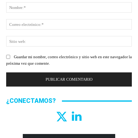
No
Co
ele
Sit
we
Guardar mi nombre, correo electrónico y sitio web en este navegador la
próxima vez que comente.
¿CONECTAMOS?