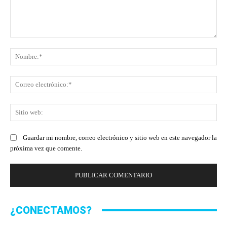
Comentario:
No
Co
ele
Sit
we
Guardar mi nombre, correo electrónico y sitio web en este navegador la
próxima vez que comente.
¿CONECTAMOS?