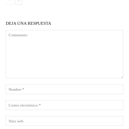
DEJA UNA RESPUESTA
Comentario:
No
Co
ele
Sit
we