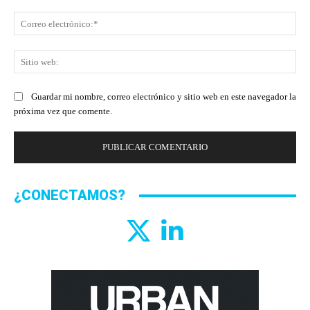
Co
ele
Sit
we
Guardar mi nombre, correo electrónico y sitio web en este navegador la
próxima vez que comente.
¿CONECTAMOS?