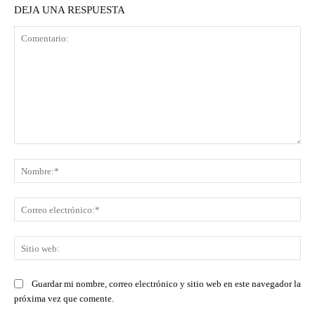
DEJA UNA RESPUESTA
Comentario:
No
Co
ele
Sit
we
Guardar mi nombre, correo electrónico y sitio web en este navegador la
próxima vez que comente.