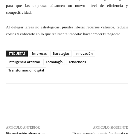
para que las empresas alcancen un nuevo nivel de eficiencia y
competitividad.
Al delegar tareas no estratégicas, puedes liberar recursos valiosos, reducir
costos y enfocarte en lo que realmente importa: hacer crecer tu negocio.
ETIQUETAS
Empresas
Estrategias
Innovación
Inteligencia Artificial
Tecnología
Tendencias
Transformación digital
Twitter
WhatsApp
ARTÍCULO ANTERIOR
ARTÍCULO SIGUIENTE
Financiación alternativa,
IA en tesorería: previsión de caja y