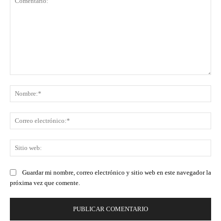
Comentario:
No
Co
ele
Sit
we
Guardar mi nombre, correo electrónico y sitio web en este navegador la
próxima vez que comente.