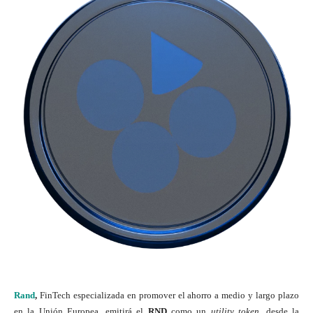
Rand
,
FinTech especializada en promover el ahorro a medio y largo plazo
en la Unión Europea, emitirá el
RND
como un
utility token,
desde la