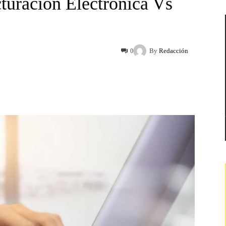
turación Electrónica Vs
By
Redacción
0