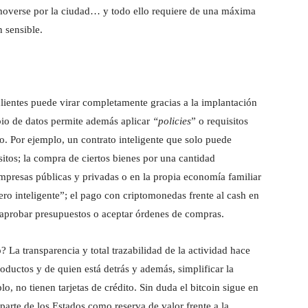
 moverse por la ciudad… y todo ello requiere de una máxima
n sensible.
 clientes puede virar completamente gracias a la implantación
io de datos permite además aplicar
“policies
” o requisitos
o. Por ejemplo, un contrato inteligente que solo puede
sitos; la compra de ciertos bienes por una cantidad
empresas públicas y privadas o en la propia economía familiar
ero inteligente”; el pago con criptomonedas frente al cash en
 aprobar presupuestos o aceptar órdenes de compras.
? La transparencia y total trazabilidad de la actividad hace
oductos y de quien está detrás y además, simplificar la
, no tienen tarjetas de crédito. Sin duda el bitcoin sigue en
arte de los Estados como reserva de valor frente a la