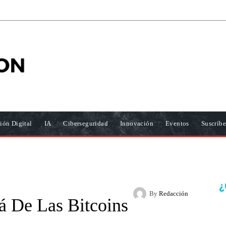
ión Digital
IA
Ciberseguridad
Innovación
Eventos
Suscríbe
¿
By
Redacción
á De Las Bitcoins