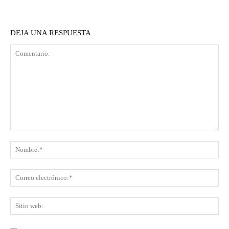
DEJA UNA RESPUESTA
Comentario:
No
Co
ele
Sit
we