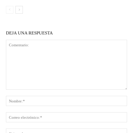
DEJA UNA RESPUESTA
Comentario:
No
Co
ele
Sit