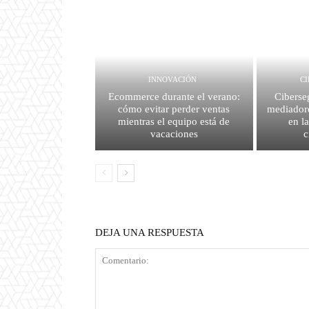
INNOVACIÓN
C
Ecommerce durante el verano:
Ciberse
cómo evitar perder ventas
mediador
mientras el equipo está de
en l
vacaciones
c
DEJA UNA RESPUESTA