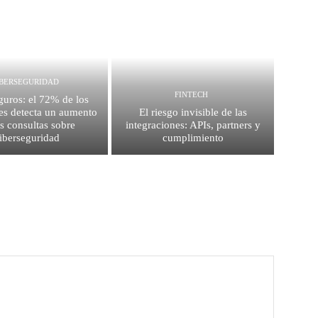
IBERSEGURIDAD
FINTECH
guros: el 72% de los
es detecta un aumento
El riesgo invisible de las
as consultas sobre
integraciones: APIs, partners y
iberseguridad
cumplimiento