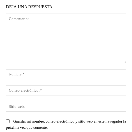
DEJA UNA RESPUESTA
Comentario:
No
Co
ele
Sit
we
Guardar mi nombre, correo electrónico y sitio web en este navegador la
próxima vez que comente.