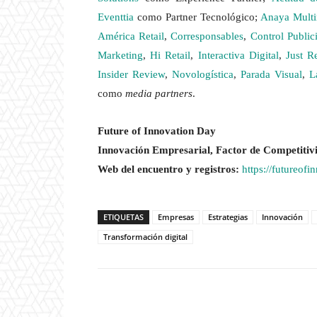
Eventtia
como Partner Tecnológico;
Anaya Mult
América Retail
,
Corresponsables
,
Control Public
Marketing
,
Hi Retail
,
Interactiva Digital
,
Just Re
Insider Review
,
Novologística
,
Parada Visual
,
L
como
media partners
.
Future of Innovation Day
Innovación Empresarial, Factor de Competitivi
Web del encuentro y registros:
https://futureof
ETIQUETAS
Empresas
Estrategias
Innovación
Transformación digital
Twitter
W
Cuota