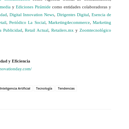
imedia
y
Ediciones Pirámide
como entidades colaboradoras y
idad
,
Digital Innovation News
,
Dirigentes Digital
,
Esencia de
tail
,
Periódico La Social
,
Marketing4ecommerce
,
Marketing
a Publicidad
,
Retail Actual
,
Retailers.mx
y
Zoomtecnológico
dad y Eficiencia
innovationday.com/
Inteligencia Artificial
Tecnología
Tendencias
hatsApp