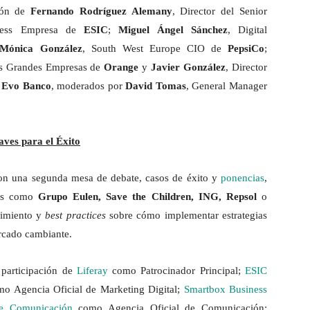
ción de
Fernando Rodríguez Alemany
, Director del Senior
ness Empresa de
ESIC
;
Miguel Ángel Sánchez
, Digital
Mónica González
, South West Europe CIO de
PepsiCo
;
les Grandes Empresas de
Orange
y
Javier González
, Director
e
Evo Banco
, moderados por
David Tomas
, General Manager
ves para el Éxito
on una segunda mesa de debate, casos de éxito y
ponencias
,
das como
Grupo
Eulen, Save the Children, ING, Repsol
o
cimiento y
best practices
sobre cómo implementar estrategias
rcado cambiante.
 participación de
Liferay
como Patrocinador Principal;
ESIC
o Agencia Oficial de Marketing Digital;
Smartbox Business
de Comunicación
como Agencia Oficial de Comunicación;