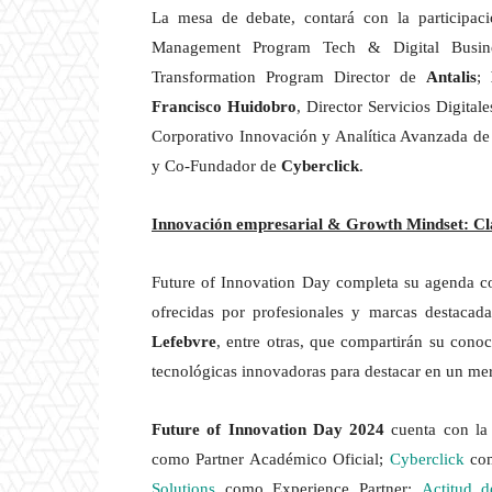
La mesa de debate, contará con la participa
Management Program Tech & Digital Busi
Transformation Program Director de
Antalis
;
Francisco Huidobro
, Director Servicios Digita
Corporativo Innovación y Analítica Avanzada d
y Co-Fundador de
Cyberclick
.
Innovación empresarial & Growth Mindset: Cla
Future of Innovation Day completa su agenda c
ofrecidas por profesionales y marcas destaca
Lefebvre
, entre otras, que compartirán su cono
tecnológicas innovadoras para destacar en un me
Future of Innovation Day 2024
cuenta con la
como Partner Académico Oficial;
Cyberclick
com
Solutions
como Experience Partner;
Actitud 