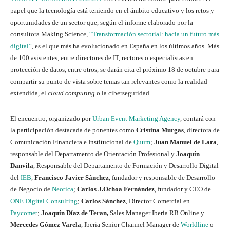
papel que la tecnología está teniendo en el ámbito educativo y los retos y
oportunidades de un sector que, según el informe elaborado por la
consultora Making Science,
“Transformación sectorial: hacia un futuro más
digital”
, es el que más ha evolucionado en España en los últimos años. Más
de 100 asistentes, entre directores de IT, rectores o especialistas en
protección de datos, entre otros, se darán cita el próximo 18 de octubre para
compartir su punto de vista sobre temas tan relevantes como la realidad
extendida, el
cloud computing
o la ciberseguridad.
El encuentro, organizado por
Urban Event Marketing Agency
, contará con
la participación destacada de ponentes como
Cristina Murgas
, directora de
Comunicación Financiera e Institucional de
Quum
;
Juan Manuel de Lara
,
responsable del Departamento de Orientación Profesional y
Joaquín
Danvila
, Responsable del Departamento de Formación y Desarrollo Digital
del
IEB
,
Francisco Javier Sánchez
, fundador y responsable de Desarrollo
de Negocio de
Neotica
;
Carlos J.Ochoa Fernández
, fundador y CEO de
ONE Digital Consulting
;
Carlos Sánchez
, Director Comercial en
Paycomet
;
Joaquín Díaz de Teran,
Sales Manager Iberia RB Online y
Mercedes Gómez Varela
, Iberia Senior Channel Manager de
Worldline
o