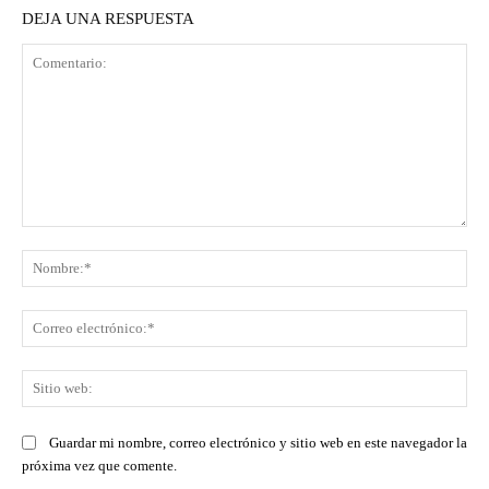
DEJA UNA RESPUESTA
Comentario:
No
Co
ele
Sit
we
Guardar mi nombre, correo electrónico y sitio web en este navegador la
próxima vez que comente.