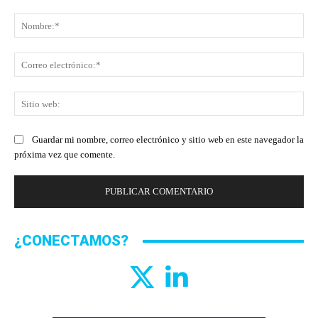
Comentario:
No
Co
ele
Sit
we
Guardar mi nombre, correo electrónico y sitio web en este navegador la
próxima vez que comente.
¿CONECTAMOS?