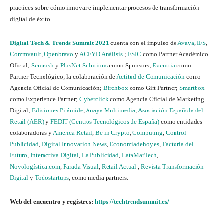
practices sobre cómo innovar e implementar procesos de transformación
digital de éxito.
Digital Tech & Trends Summit 2021
cuenta con el impulso de
Avaya
,
IFS
,
Commvault
,
Openbravo
y
ACFYD Análisis
;
ESIC
como Partner Académico
Oficial;
Semrush
y
PlusNet Solutions
como Sponsors;
Eventtia
como
Partner Tecnológico; la colaboración de
Actitud de Comunicación
como
Agencia Oficial de Comunicación;
Birchbox
como Gift Partner;
Smartbox
como Experience Partner;
Cyberclick
como Agencia Oficial de Marketing
Digital;
Ediciones Pirámide
,
Anaya Multimedia
,
Asociación Española del
Retail (AER)
y
FEDIT (Centros Tecnológicos de España)
como entidades
colaboradoras y
América Retail
,
Be in Crypto
,
Computing
,
Control
Publicidad
,
Digital Innovation News
,
Economiadehoy.es
,
Factoría del
Futuro
,
Interactiva Digital
,
La Publicidad
,
LataMarTech
,
Novologística.com
,
Parada Visual
,
Retail Actual
,
Revista Transformación
Digital
y
Todostartups
, como media partners.
Web del encuentro y registros:
https://techtrendsummit.es/