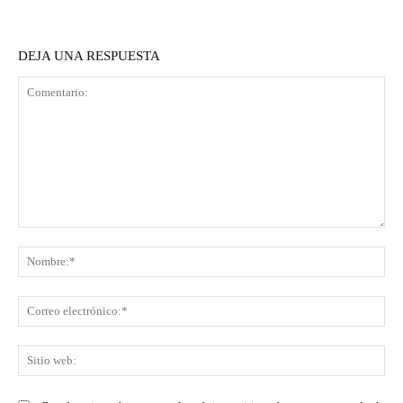
DEJA UNA RESPUESTA
Comentario:
No
Co
ele
Sit
we