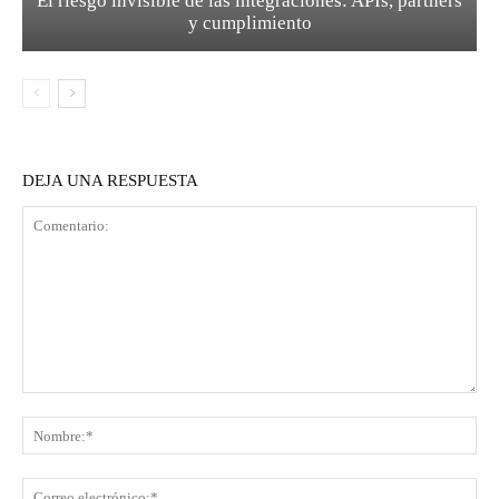
El riesgo invisible de las integraciones: APIs, partners
y cumplimiento
DEJA UNA RESPUESTA
Comentario:
No
Co