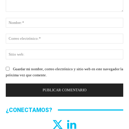
Comentario:
No
Co
ele
Sit
we
Guardar mi nombre, correo electrónico y sitio web en este navegador la
próxima vez que comente.
¿CONECTAMOS?