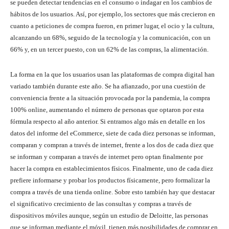
se pueden detectar tendencias en el consumo o indagar en los cambios de
hábitos de los usuarios. Así, por ejemplo, los sectores que más crecieron en
cuanto a peticiones de compra fueron, en primer lugar, el ocio y la cultura,
alcanzando un 68%, seguido de la tecnología y la comunicación, con un
66% y, en un tercer puesto, con un 62% de las compras, la alimentación.
La forma en la que los usuarios usan las plataformas de compra digital han
variado también durante este año. Se ha afianzado, por una cuestión de
conveniencia frente a la situación provocada por la pandemia, la compra
100% online, aumentando el número de personas que optaron por esta
fórmula respecto al año anterior. Si entramos algo más en detalle en los
datos del informe del eCommerce, siete de cada diez personas se informan,
comparan y compran a través de internet, frente a los dos de cada diez que
se informan y comparan a través de internet pero optan finalmente por
hacer la compra en establecimientos físicos. Finalmente, uno de cada diez
prefiere informarse y probar los productos físicamente, pero formalizar la
compra a través de una tienda online. Sobre esto también hay que destacar
el significativo crecimiento de las consultas y compras a través de
dispositivos móviles aunque, según un estudio de Deloitte, las personas
que se informan mediante el móvil, tienen más posibilidades de comprar en