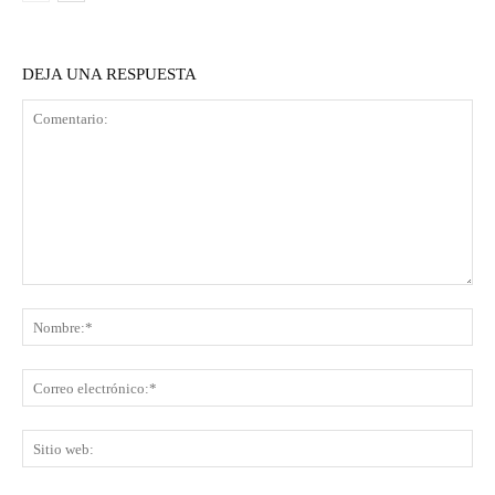
DEJA UNA RESPUESTA
Comentario:
No
Co
ele
Sit
we