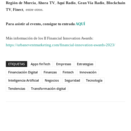
Región de Murcia
,
Ahora TV
,
Aquí Radio
,
Gran Vía Radio
,
Blockchain
TV
,
Finect
, entre otros.
Para asistir al evento, consigue tu entrada
AQUÍ
Más información de los II Financial Innovation Awards:
https://urbaneventmarketing.com/financial-innovation-awards-2023/
ETIQUETAS
Apps finTech
Empresas
Estrategias
Financiación Digital
Finanzas
Fintech
Innovación
Inteligencia Artificial
Negocios
Seguridad
Tecnología
Tendencias
Transformación digital
Twitter
WhatsApp