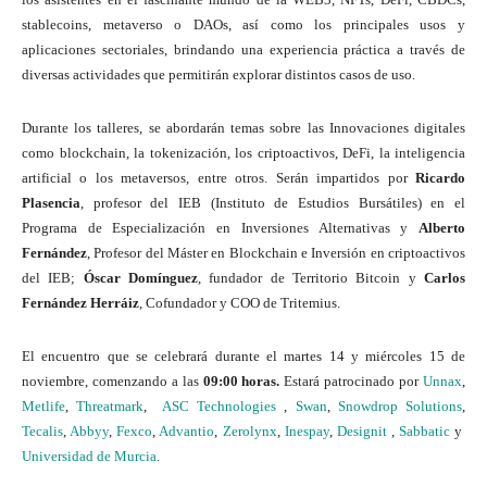
stablecoins, metaverso o DAOs, así como los principales usos y
aplicaciones sectoriales, brindando una experiencia práctica a través de
diversas actividades que permitirán explorar distintos casos de uso.
Durante los talleres, se abordarán temas sobre las Innovaciones digitales
como blockchain, la tokenización, los criptoactivos, DeFi, la inteligencia
artificial o los metaversos, entre otros. Serán impartidos por
Ricardo
Plasencia
, profesor del IEB (Instituto de Estudios Bursátiles) en el
Programa de Especialización en Inversiones Alternativas y
Alberto
Fernández
, Profesor del Máster en Blockchain e Inversión en criptoactivos
del IEB;
Óscar Domínguez
, fundador de Territorio Bitcoin y
Carlos
Fernández Herráiz
, Cofundador y COO de Tritemius.
El encuentro que se celebrará durante el martes 14 y miércoles 15 de
noviembre, comenzando a las
09:00 horas.
Estará patrocinado por
Unnax
,
Metlife
,
Threatmark
,
ASC Technologies
,
Swan
,
Snowdrop Solutions
,
Tecalis
,
Abbyy
,
Fexco
,
Advantio
,
Zerolynx
,
Inespay
,
Designit
,
Sabbatic
y
Universidad de Murcia
.