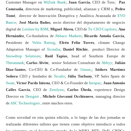
Customer Manager en
WiZink Bank
;
Juan García
, CEO de Tuio;
Paz
Comesaña
, directora de marketing, publicidad, alianzas y CRM y,
Pedro
Tomé
, director de Innovación Disruptiva y Analítica Avanzada de
EVO
Banco
;
José María Baños
, socio director del departamento de negocio
digital de
Letslaw by RSM
,
Miguel Abreu
, CEO de
Tu CEO Copiloto
;
Ana
Hernández
, Co-fundadora de
Abbaco Markets
;
Ricardo Antuña
García
,
Presidente de
Veltis Rating
;
Efrén Feliu Torres
, climate Change
Adaptation Manager of
Tecnalia
;
Daniel Ritchie
, product Director de
Snowdrop Solutions
;
Raúl Tapias
, head of Southern Europe de
Threatmark
;
Carlos Alvite
, senior Solution Consultant de
Abbyy
;
Julián
Díaz-Santos
, Co-CEO & Co-Fundador de
Unnax
;,
Isidoro Martínez
Soñora
CEO y fundador de
Tecalis
;
Júlia Turbany
, VP Sales Spain de
Swan
;
Víctor Pardo Iniesta
, CEO & Co-Founder de
Inespay
;
Juan Antonio
Calles García
, CEO de
Zerolynx
;
Carlos Úbeda
, experience Design
Director en
Designit
,
Michele Giovanni Occhionero
, managing director
de
ASC Technologies
, entre muchos otros.
Como novedad en esta quinta edición, a lo largo de las dos jornadas se
realizarán diferentes talleres que tienen como objetivo introducir a todos
los asistentes en el fascinante mundo de la WEB3, NFTs, DeFi, CBDCs,