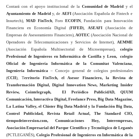
Contará con el apoyo institucional de la
Comunidad de Madrid
y el
Ayuntamiento de Madrid
y, de
AEFI
(Asociación Española de Fintech e
Insurtech),
MAD FinTech
, Foro
ECOFIN
, Fundación para Innovación
Financiera en Economía Digital (
FIFED
),
ASEAFI
(Asociación de
Empresas de Asesoramiento Financiero),
AOTEC
(Asociación Nacional de
Operadores de Telecomunicaciones y Servicios de Internet),
AEMME
(Asociación Española Multisectorial de Microempresas),
colegio
Profesional de Ingenieros en Informática de Castilla y Leon, colegio
Oficial de Ingeniería Informática de la Comunitat Valenciana
,
Ingeniería Informática
– Concejo general de colegios profesionales
(
CCII
), T
erritorio FinTech, el Asesor Financiero, la Revista de
Transformación Digital, Digital Innovation News, Marketing Insider
Review, Cointelegraph, El Periódico PublicidAD, QUUM
Comunicación, Interactiva Digital, Freelance Press, Big Data Magazine,
La Latina Valley, el Clúster Big Data Madrid y la Fundación Big Data,
Control Publicidad, Revista Retail Actual, The Standard CIO,
tiempodeinversion.com, Comunicaciones Hoy, Interempresas,
Asociación Empresarial del Parque Científico y Tecnológico de Leganés
(PCTLEGANÉS),
Colegio Profesional de Ingenieros en Informática de la