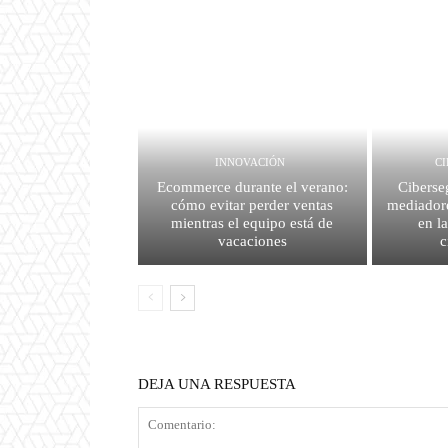
INNOVACIÓN
C
Ecommerce durante el verano:
Ciberse
cómo evitar perder ventas
mediador
mientras el equipo está de
en l
vacaciones
c
DEJA UNA RESPUESTA