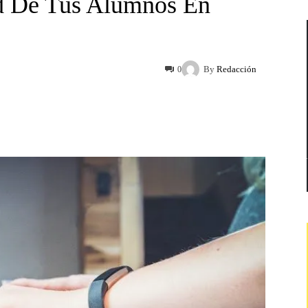
ad De Tus Alumnos En
By
Redacción
0