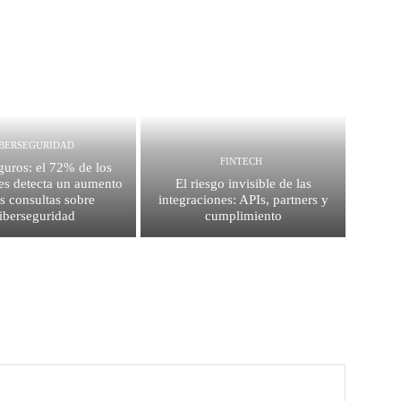
IBERSEGURIDAD
FINTECH
guros: el 72% de los
es detecta un aumento
El riesgo invisible de las
as consultas sobre
integraciones: APIs, partners y
iberseguridad
cumplimiento