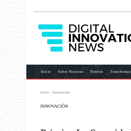
Inicio
Sobre Nosotras
Fintech
Transformac
Inicio
Innovación
INNOVACIÓN