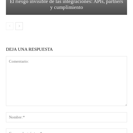
El riesgo invisible de las integraciones: APIs, partners
y cumplimiento
DEJA UNA RESPUESTA
Comentario:
No
Co