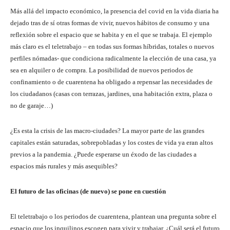
Más allá del impacto económico, la presencia del covid en la vida diaria ha
dejado tras de sí otras formas de vivir, nuevos hábitos de consumo y una
reflexión sobre el espacio que se habita y en el que se trabaja. El ejemplo
más claro es el teletrabajo – en todas sus formas híbridas, totales o nuevos
perfiles nómadas- que condiciona radicalmente la elección de una casa, ya
sea en alquiler o de compra. La posibilidad de nuevos periodos de
confinamiento o de cuarentena ha obligado a repensar las necesidades de
los ciudadanos (casas con terrazas, jardines, una habitación extra, plaza o
no de garaje…)
¿Es esta la crisis de las macro-ciudades? La mayor parte de las grandes
capitales están saturadas, sobrepobladas y los costes de vida ya eran altos
previos a la pandemia. ¿Puede esperarse un éxodo de las ciudades a
espacios más rurales y más asequibles?
El futuro de las oficinas (de nuevo) se pone en cuestión
El teletrabajo o los periodos de cuarentena, plantean una pregunta sobre el
espacio que los inquilinos escogen para vivir y trabajar. ¿Cuál será el futuro