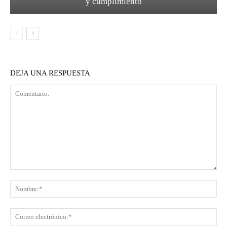
y cumplimiento
DEJA UNA RESPUESTA
Comentario:
No
Co
ele