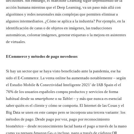
decisiones. Sin embargo, el Marchine Learning sigue dependiendo de la
acción humana mientras que el Deep Learning, va un paso más allá con
algoritmos y redes neuronales más complejas que permiten eliminar a
algunos intermediarios. ¿Cómo se aplica a la industria? Por ejemplo, en la
identificación de caras o de objetos en imágenes, las traducciones
automáticas, colorear imágenes, generar etiquetas o la mejora en asistentes
de virtuales.
ECommerce y métodos de pago novedosos
Si hay un sector que se haya visto beneficiado ante la pandemia, ese ha
sido el E-Commerce. La venta online ha aumentado notablemente – según
el Estudio Mobile & Conectividad Inteligente 2021’ de IAB Spain el el
76% de los usuarios españoles compra productos y servicios de forma
habitual desde su
smartphone
o su
Tablet
– y más que nunca es esencial
saber quién es el cliente y cómo se comporta. El Internet de las Cosas y el
Big Data se unen en este campo pero se incorpora una tercera variante: los
métodos de pago. Desde pago por voz, pago por reconocimiento
biométrico – desde reconocimiento facial hasta el pago a través de la mano
como ya prepara Amazon Go- o incluso, pago a través de códigos QR.