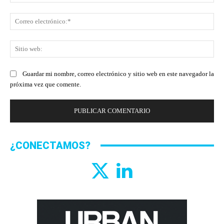
Co
ele
Sit
we
Guardar mi nombre, correo electrónico y sitio web en este navegador la
próxima vez que comente.
¿CONECTAMOS?