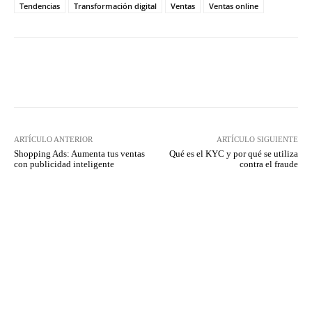
Tendencias
Transformación digital
Ventas
Ventas online
Twitter
WhatsApp
ARTÍCULO ANTERIOR
ARTÍCULO SIGUIENTE
Shopping Ads: Aumenta tus ventas
Qué es el KYC y por qué se utiliza
con publicidad inteligente
contra el fraude