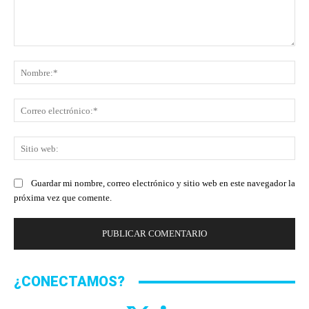
Comentario:
No
Co
ele
Sit
we
Guardar mi nombre, correo electrónico y sitio web en este navegador la
próxima vez que comente.
¿CONECTAMOS?