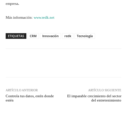
empresa
.
Más información:
www.redk.net
ETIQUETAS
CRM
Innovación
redk
Tecnología
Twitter
WhatsApp
ARTÍCULO ANTERIOR
ARTÍCULO SIGUIENTE
Controla tus datos, estén donde
El imparable crecimiento del sector
estén
del entretenimiento