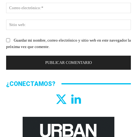
Co
ele
Sit
we
Guardar mi nombre, correo electrónico y sitio web en este navegador la
próxima vez que comente.
¿CONECTAMOS?