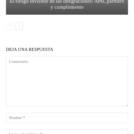
El riesgo invisible de las integraciones: APIs, partners
y cumplimiento
DEJA UNA RESPUESTA
Comentario:
No
Co