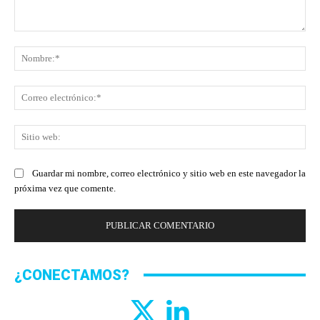
Comentario:
No
Co
ele
Sit
we
Guardar mi nombre, correo electrónico y sitio web en este navegador la
próxima vez que comente.
¿CONECTAMOS?