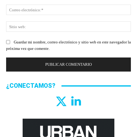
Co
ele
Sit
we
Guardar mi nombre, correo electrónico y sitio web en este navegador la
próxima vez que comente.
¿CONECTAMOS?