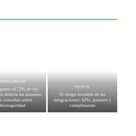
IBERSEGURIDAD
FINTECH
guros: el 72% de los
es detecta un aumento
El riesgo invisible de las
as consultas sobre
integraciones: APIs, partners y
iberseguridad
cumplimiento