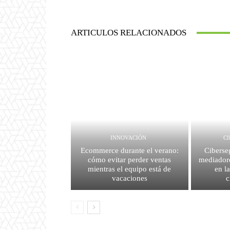
ARTICULOS RELACIONADOS
INNOVACIÓN
C
Ecommerce durante el verano:
Ciberse
cómo evitar perder ventas
mediador
mientras el equipo está de
en l
vacaciones
c