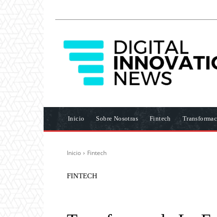
Inicio
Sobre Nosotras
Fintech
Transformac
Inicio
Fintech
FINTECH