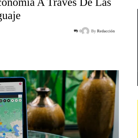
conomía A Través De Las
guaje
By
Redacción
0