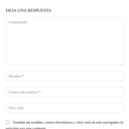
DEJA UNA RESPUESTA
Comentario:
No
Co
ele
Sit
we
Guardar mi nombre, correo electrónico y sitio web en este navegador la
próxima vez que comente.