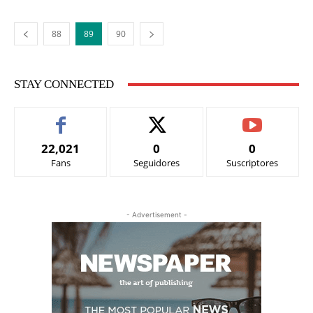
88
89
90
STAY CONNECTED
22,021
0
0
Fans
Seguidores
Suscriptores
- Advertisement -