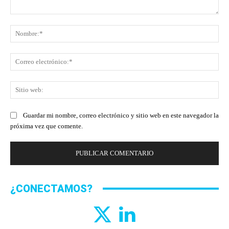
Comentario:
No
Co
ele
Sit
we
Guardar mi nombre, correo electrónico y sitio web en este navegador la
próxima vez que comente.
¿CONECTAMOS?