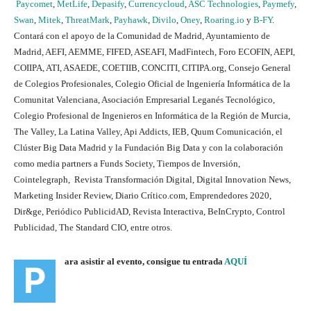
Paycomet
,
MetLife
,
Depasify
,
Currencycloud
,
ASC Technologies
,
Paymefy
,
Swan
,
Mitek
,
ThreatMark
,
Payhawk
,
Divilo
,
Oney
,
Roaring.io
y
B-FY
.
Contará con el apoyo de la Comunidad de Madrid, Ayuntamiento de
Madrid, AEFI, AEMME, FIFED, ASEAFI, MadFintech, Foro ECOFIN, AEPI,
COIIPA, ATI, ASAEDE, COETIIB, CONCITI, CITIPA.org, Consejo General
de Colegios Profesionales, Colegio Oficial de Ingeniería Informática de la
Comunitat Valenciana, Asociación Empresarial Leganés Tecnológico,
Colegio Profesional de Ingenieros en Informática de la Región de Murcia,
The Valley, La Latina Valley, Api Addicts, IEB, Quum Comunicación, el
Clúster Big Data Madrid y la Fundación Big Data y con la colaboración
como media partners a Funds Society, Tiempos de Inversión,
Cointelegraph, Revista Transformación Digital, Digital Innovation News,
Marketing Insider Review, Diario Crítico.com, Emprendedores 2020,
Dir&ge, Periódico PublicidAD, Revista Interactiva, BeInCrypto, Control
Publicidad, The Standard CIO, entre otros.
ara asistir al evento, consigue tu entrada
AQUÍ
P