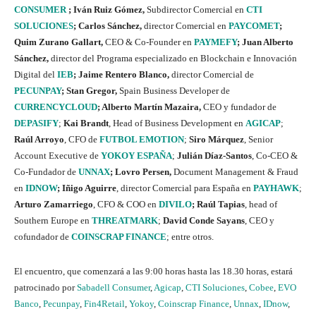
CONSUMER
; Iván Ruiz Gómez,
Subdirector Comercial en
CTI
SOLUCIONES
; Carlos Sánchez,
director Comercial en
PAYCOMET
;
Quim Zurano Gallart,
CEO & Co-Founder en
PAYMEFY
; Juan Alberto
Sánchez,
director del Programa especializado en Blockchain e Innovación
Digital del
IEB
; Jaime Rentero Blanco,
director Comercial de
PECUNPAY
; Stan Gregor,
Spain Business Developer de
CURRENCYCLOUD
; Alberto Martín Mazaira,
CEO y fundador de
DEPASIFY
;
Kai Brandt
, Head of Business Development en
AGICAP
;
Raúl Arroyo
, CFO de
FUTBOL EMOTION
;
Siro Márquez
, Senior
Account Executive de
YOKOY ESPAÑA
;
Julián Díaz-Santos
, Co-CEO &
Co-Fundador de
UNNAX
; Lovro Persen,
Document Management & Fraud
en
IDNOW
; Iñigo Aguirre
, director Comercial para España en
PAYHAWK
;
Arturo Zamarriego
, CFO & COO en
DIVILO
;
Raúl Tapias
, head of
Southern Europe en
THREATMARK
;
David Conde Sayans
, CEO y
cofundador de
COINSCRAP FINANCE
; entre otros.
El encuentro, que comenzará a las 9:00 horas hasta las 18.30 horas, estará
patrocinado por
Sabadell Consumer
,
Agicap
,
CTI Soluciones
,
Cobee
,
EVO
Banco
,
Pecunpay
,
Fin4Retail
,
Yokoy
,
Coinscrap Finance
,
Unnax
,
IDnow
,