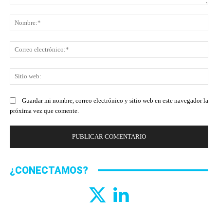
Comentario:
No
Co
ele
Sit
we
Guardar mi nombre, correo electrónico y sitio web en este navegador la
próxima vez que comente.
¿CONECTAMOS?