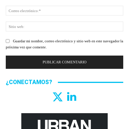
Co
ele
Sit
we
Guardar mi nombre, correo electrónico y sitio web en este navegador la
próxima vez que comente.
¿CONECTAMOS?