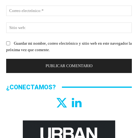
Co
ele
Sit
we
Guardar mi nombre, correo electrónico y sitio web en este navegador la
próxima vez que comente.
¿CONECTAMOS?