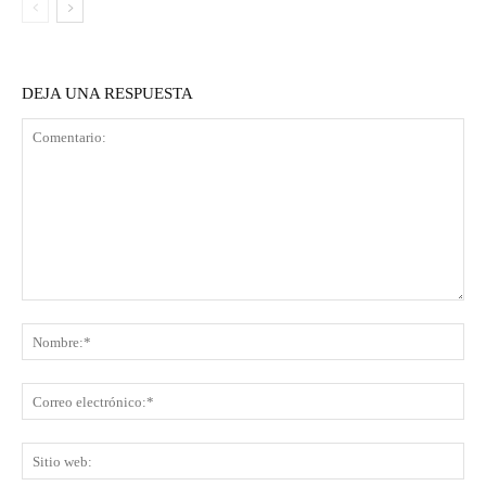
DEJA UNA RESPUESTA
Comentario:
No
Co
ele
Sit
we